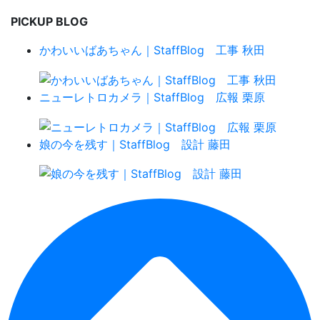
PICKUP BLOG
かわいいばあちゃん｜StaffBlog 工事 秋田
ニューレトロカメラ｜StaffBlog 広報 栗原
娘の今を残す｜StaffBlog 設計 藤田