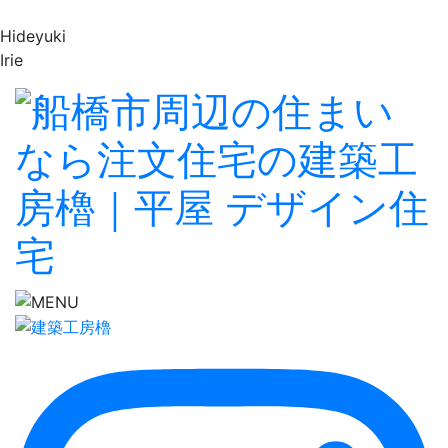
Hideyuki
Irie