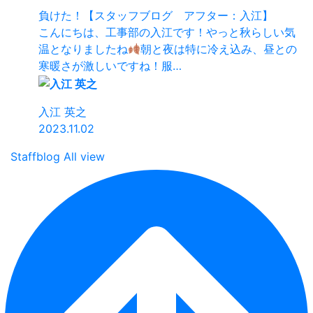
負けた！【スタッフブログ アフター：入江】
こんにちは、工事部の入江です！やっと秋らしい気
温となりましたね
朝と夜は特に冷え込み、昼との
寒暖さが激しいですね！服…
入江 英之
2023.11.02
Staffblog All view