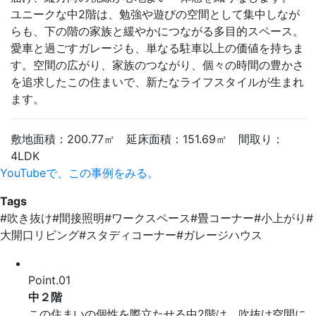
ユニークな中2階は、勉強や遊びの空間として集中しなが
らも、下の階の家族と緩やかにつながる多目的スペース。
愛車と過ごすガレージも、単なる駐車以上の価値を持ちま
す。空間の広がり、家族のつながり、個々の時間の豊かさ
を追求したこの住まいで、新たなライフスタイルが生まれ
ます。
敷地面積：200.77㎡ 延床面積：151.69㎡ 間取り：
4LDK
YouTube
で、この事例をみる。
Tags
#吹き抜け
#間接照明
#ワークスペース
#畳コーナー
#小上がり
#
大開口リビング
#スタディコーナー
#ガレージハウス
Point.
01
中２階
この住まいの個性を際立たせる中2階は、吹抜け空間に