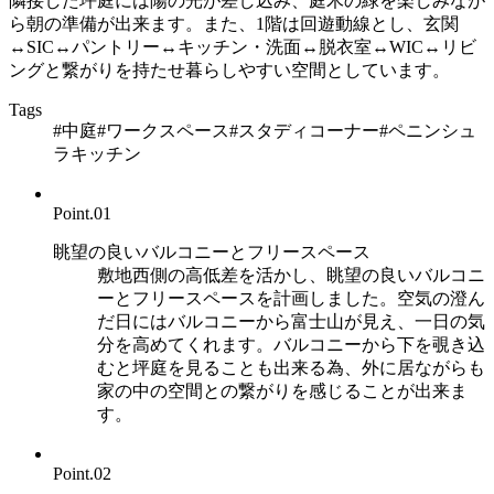
隣接した坪庭には陽の光が差し込み、庭木の緑を楽しみなが
ら朝の準備が出来ます。また、1階は回遊動線とし、玄関
↔SIC↔パントリー↔キッチン・洗面↔脱衣室↔WIC↔リビ
ングと繋がりを持たせ暮らしやすい空間としています。
Tags
#中庭
#ワークスペース
#スタディコーナー
#ペニンシュ
ラキッチン
Point.
01
眺望の良いバルコニーとフリースペース
敷地西側の高低差を活かし、眺望の良いバルコニ
ーとフリースペースを計画しました。空気の澄ん
だ日にはバルコニーから富士山が見え、一日の気
分を高めてくれます。バルコニーから下を覗き込
むと坪庭を見ることも出来る為、外に居ながらも
家の中の空間との繋がりを感じることが出来ま
す。
Point.
02