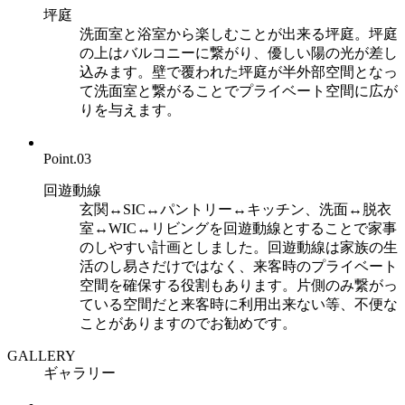
坪庭
洗面室と浴室から楽しむことが出来る坪庭。坪庭
の上はバルコニーに繋がり、優しい陽の光が差し
込みます。壁で覆われた坪庭が半外部空間となっ
て洗面室と繋がることでプライベート空間に広が
りを与えます。
Point.
03
回遊動線
玄関↔SIC↔パントリー↔キッチン、洗面↔脱衣
室↔WIC↔リビングを回遊動線とすることで家事
のしやすい計画としました。回遊動線は家族の生
活のし易さだけではなく、来客時のプライベート
空間を確保する役割もあります。片側のみ繋がっ
ている空間だと来客時に利用出来ない等、不便な
ことがありますのでお勧めです。
GALLERY
ギャラリー