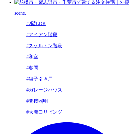
scene.
#2階LDK
#アイアン階段
#スケルトン階段
#和室
#客間
#組子引き戸
#ガレージハウス
#間接照明
#大開口リビング