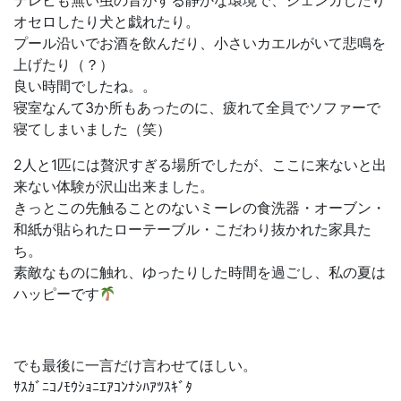
オセロしたり犬と戯れたり。
プール沿いでお酒を飲んだり、小さいカエルがいて悲鳴を
上げたり（？）
良い時間でしたね。。
寝室なんて3か所もあったのに、疲れて全員でソファーで
寝てしまいました（笑）
2人と1匹には贅沢すぎる場所でしたが、ここに来ないと出
来ない体験が沢山出来ました。
きっとこの先触ることのないミーレの食洗器・オーブン・
和紙が貼られたローテーブル・こだわり抜かれた家具た
ち。
素敵なものに触れ、ゆったりした時間を過ごし、私の夏は
ハッピーです
でも最後に一言だけ言わせてほしい。
ｻｽｶﾞﾆｺﾉﾓｳｼｮﾆｴｱｺﾝﾅｼﾊｱﾂｽｷﾞﾀ