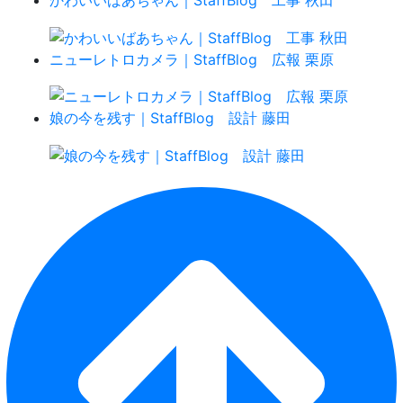
ニューレトロカメラ｜StaffBlog 広報 栗原
娘の今を残す｜StaffBlog 設計 藤田