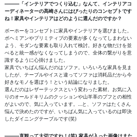
———「インテリアでつくり込む」なんて、インテリアコ
ーディネーターの髙崎さんにはぴったりのコンセプトです
ね！家具やインテリアはどのように選んだのですか？
ボーホーをコンセプトに家具やインテリアを選びました。
ボヘミアンやプリミティブの要素が多くなってしまわない
よう、モダンな要素も取り入れて検討。好きな物だけを並
べると統一感がなくなってしまうので、全体の繋がりを意
識するように心掛けました。
家具でいちばん悩んだのはソファ。いろいろな家具を見ま
したが、テーブルやイスと違ってソファは消耗品だから今
好きなモノを選ぼう！という結論になりました。
選んだのはレザーテックスという変わった素材。お気に入
りのオールドキリムのクッションや山羊革のプフとの相性
がよいので、気に入っています。…と、ソファはたくさん
悩んで決めたのですが、いちばん気に入っているのは即決
したダイニングテーブルです(笑)
———直観って大切ですね！(笑) 家具が入った画像はまた